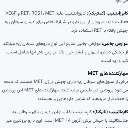
می‌شود.
کابوزانتینیب (کمتریک):
کابوزانتینیب علیه RET، ROS1، MET و VEGF
فعالیت دارد. می‌توان از این دارو در شرایط خاص برای درمان سرطان ریه
جهش یافته با RET استفاده کرد.
عوارض جانبی:
عوارض جانبی شایع این نوع داروهای سرطان ریه عبارتند
از خشکی دهان، اسهال و فشار خون بالا. عوارض نادر آنها شامل آسیب
کبد و ریه است.
مهارکننده‌های
MET
برخی از سلول‌های سرطان ریه دارای جهش در ژن MET هستند که باعث
می‌شود پروتئین غیر طبیعی تولید کنند. مهارکننده‌های MET این پروتئین
را هدف قرار می‌دهند که شامل داروهای زیر هستند:
کاپماتینیب (تابرکتا):
کاپماتینیب اغلب اولین درمان برای سرطان ریه
متاستاتیک با جهش پرش اگزون 14 MET است. این دارو پروتئین غیر