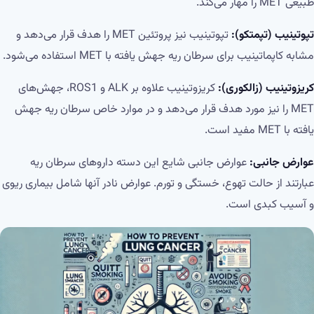
طبیعی MET را مهار می‌کند.
تپوتینیب (تپمتکو):
تپوتینیب نیز پروتئین MET را هدف قرار می‌دهد و
مشابه کاپماتینیب برای سرطان ریه جهش یافته با MET استفاده می‌شود.
کریزوتینیب (زالکوری):
کریزوتینیب علاوه بر ALK و ROS1، جهش‌های
MET را نیز مورد هدف قرار می‌دهد و در موارد خاص سرطان ریه جهش
یافته با MET مفید است.
عوارض جانبی:
عوارض جانبی شایع این دسته داروهای سرطان ریه
عبارتند از حالت تهوع، خستگی و تورم. عوارض نادر آنها شامل بیماری ریوی
و آسیب کبدی است.