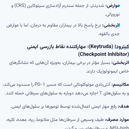
عوارض:
شدیدتر، از جمله سندرم آزادسازی سیتوکاین (CRS) و
نوروپاتی.
اثربخشی:
نرخ پاسخ بالا در بیماران مقاوم به درمان، اما با عوارض
جدی بالقوه.
کیترودا
(Keytruda): مهارکننده نقاط بازرسی ایمنی
(Checkpoint Inhibitor)
اثربخشی:
بسیار مؤثر در برخی بیماران، به‌ویژه آن‌هایی که نشانگرهای
خاص ایمونولوژیک دارند.
مکانیسم:
آنتی‌بادی مونوکلونالی است که مسیر PD-1 را مسدود می‌کند،
و به سلول‌های T اجازه می‌دهد دوباره به سلول‌های سرطانی حمله کنند.
هدف:
رفع مهار ایمنی اعمال‌شده توسط تومورها بر سلول‌های ایمنی.
موارد مصرف:
طیف وسیعی از سرطان‌ها مثل ملانوما، ریه، معده، کلیه،
MSI-high، و سرطان‌های سر و گردن.