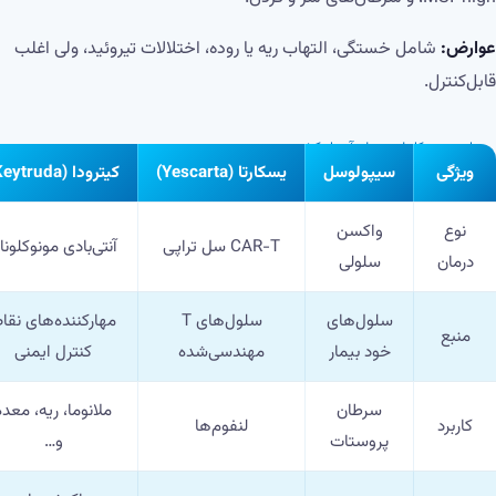
عوارض:
شامل خستگی، التهاب ریه یا روده، اختلالات تیروئید، ولی اغلب
قابل‌کنترل.
↔
برای دیدن کاملِ جدول، آن را بکشید
ویژگی
سیپولوسل
یسکارتا (Yescarta)
کیترودا (Keytruda)
نوع
واکسن
CAR-T سل تراپی
آنتی‌بادی مونوکلونا
درمان
سلولی
سلول‌های
سلول‌های T
مهارکننده‌های نقا
منبع
خود بیمار
مهندسی‌شده
کنترل ایمنی
سرطان
ملانوما، ریه، معده
کاربرد
لنفوم‌ها
پروستات
و…