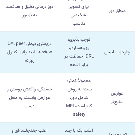
برای تصویر
دوز درمانیِ دقیق و هدفمند
منطق دوز
تشخیصی
به تومور
مناسب
توجیه‌پذیری،
دزیمتری بیمار، QA، peer
بهینه‌سازی،
چارچوب ایمنی
review، تایید پلان، کنترل
DRL، حفاظت در
روزانه
برابر اشعه
معمولاً کم‌تر؛
بسته به روش،
خستگی، واکنش پوستی و
عوارض
شامل دوز،
عوارض وابسته به محل
شایع‌تر
کنتراست، MRI
درمان
safety
اغلب یک یا چند
اغلب چندجلسه‌ای و
تجربه بیمار