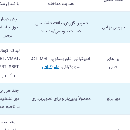
هدایت مداخله
یا کنترل علا
پلان درمان
تصویر، گزارش، یافته تشخیصی،
خروجی نهایی
دوز، جلسا
هدایت بیوپسی/مداخله
درمان
لیناک، کوبال
ابزارهای
رادیوگرافی، فلوروسکوپی، CT، MRI،
RT، VMAT،
اصلی
سونوگرافی،
ماموگرافی
براکی‌تراپی
چند هزار برا
دوز پرتو
معمولاً پایین‌تر و برای تصویربرداری
دوز تشخیص
در ناحیه ه
متخصص