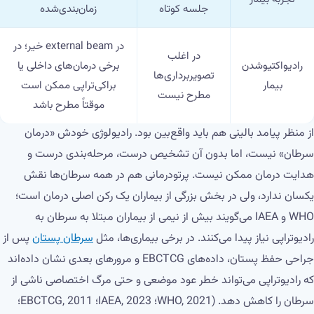
جلسه کوتاه
زمان‌بندی‌شده
در external beam خیر؛ در
در اغلب
رادیواکتیوشدن
برخی درمان‌های داخلی یا
تصویربرداری‌ها
بیمار
براکی‌تراپی ممکن است
مطرح نیست
موقتاً مطرح باشد
از منظر پیامد بالینی هم باید واقع‌بین بود. رادیولوژی خودش «درمان
سرطان» نیست، اما بدون آن تشخیص درست، مرحله‌بندی درست و
هدایت درمان ممکن نیست. پرتودرمانی هم در همه سرطان‌ها نقش
یکسان ندارد، ولی در بخش بزرگی از بیماران یک رکن اصلی درمان است؛
WHO و IAEA می‌گویند بیش از نیمی از بیماران مبتلا به سرطان به
رادیوتراپی نیاز پیدا می‌کنند. در برخی بیماری‌ها، مثل
سرطان پستان
پس از
جراحی حفظ پستان، داده‌های EBCTCG و مرورهای بعدی نشان داده‌اند
که رادیوتراپی می‌تواند خطر عود موضعی و حتی مرگ اختصاصی ناشی از
سرطان را کاهش دهد. (WHO, 2021؛ IAEA, 2023؛ EBCTCG, 2011؛