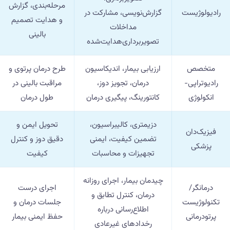
مرحله‌بندی، گزارش
رادیولوژیست
گزارش‌نویسی، مشارکت در
و هدایت تصمیم
مداخلات
بالینی
تصویربرداری‌هدایت‌شده
متخصص
ارزیابی بیمار، اندیکاسیون
طرح درمان پرتوی و
رادیوتراپی-
درمان، تجویز دوز،
مراقبت بالینی در
انکولوژی
کانتورینگ، پیگیری درمان
طول درمان
دزیمتری، کالیبراسیون،
تحویل ایمن و
فیزیک‌دان
تضمین کیفیت، ایمنی
دقیق دوز و کنترل
پزشکی
تجهیزات و محاسبات
کیفیت
چیدمان بیمار، اجرای روزانه
درمانگر/
اجرای درست
درمان، کنترل تطابق و
تکنولوژیست
جلسات درمان و
اطلاع‌رسانی درباره
پرتودرمانی
حفظ ایمنی بیمار
رخدادهای غیرعادی