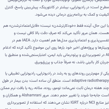
تشخیص، بازسازی تصویر، اولویت‌بندی موارد و کمک به گزارش‌نویسی
مطرح است؛ در رادیوتراپی، بیشتر در کانتورینگ، پیش‌بینی پاسخ، کنترل
کیفیت و کمک به برنامه‌ریزی درمانی دیده می‌شود.
با این حال، آینده فقط «خودکارترشدن» نیست؛ «قابل‌اعتمادترشدن» هم
هست. همان مرور تأکید می‌کند که صرفِ دقت بالا کافی نیست و
تفسیرپذیری و اعتمادپذیری مدل‌ها هم اهمیت دارد. IAEA هم در
وبینارها و پروژه‌های اخیر خود بارها روی این موضوع تأکید کرده که ادغام
AI در تصویربرداری و پرتودرمانی باید ایمن، اعتبارسنجی‌شده و منطبق با
جریان کار بالینی باشد، نه صرفاً جذاب و پرزرق‌وبرق.
یکی از مهم‌ترین روندهای رو به رشد در رادیوتراپی، رادیوتراپی تطبیقی یا
adaptive radiotherapy است. منطق آن ساده است: بدن بیمار در طول
چند هفته درمان ثابت نمی‌ماند؛ تومور، روده، مثانه، ریه یا بافت نرم ممکن
است جابه‌جا شوند یا تغییر حجم دهند. مرور Alshamrani و همکاران و
نیز منابع NCI درباره IGRT نشان می‌دهند که استفاده از تصویربرداری