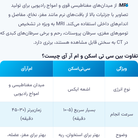
MRI
: از میدان‌های مغناطیسی قوی و امواج رادیویی برای تولید
تصاویر با جزئیات بالا از بافت‌های نرم مانند مغز، نخاع، مفاصل و
اندام‌های داخلی استفاده می‌کند. MRI به ویژه در تشخیص
تومورهای مغزی، سرطان پروستات، رحم و برخی سرطان‌های کبدی که
در CT به سختی قابل مشاهده هستند، برتری دارد.
تفاوت بین سی تی اسکن و ام آر آی چیست؟
ویژگی
سی‌تی‌اسکن
ام‌آر‌آی
میدان مغناطیسی و
نوع انرژی
اشعه ایکس
امواج رادیویی
بسیار سریع (۵-۱۰
زمان‌برتر (۳۰-۴۵
سرعت انجام
دقیقه)
دقیقه)
وضوح
بهتر برای استخوان، ریه
بهتر برای مغز، عضله،