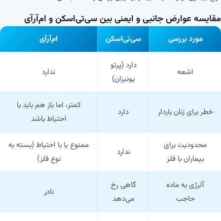
مقایسه عوارض جانبی و ایمنی بین سی‌تی‌اسکن و ام‌آر‌آی
مورد بررسی
سی‌تی‌اسکن
ام‌آر‌آی
دارد (پرتو
اشعه
ندارد
یونیزان)
کمتر، اما باز هم باید با
خطر برای زنان باردار
دارد
احتیاط باشد
محدودیت برای
ممنوع یا با احتیاط (بسته به
ندارد
بیماران با فلز
نوع فلز)
آلرژی به ماده
گاهی رخ
نادر
حاجب
می‌دهد