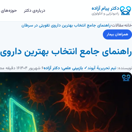
دکتر پیام آزاده
درباره‌ی دکتر
حوزه‌های
رادیوتراپی و انکولوژی
خانه
‹
مقالات
‹
راهنمای جامع انتخاب بهترین داروی تقویتی در سرطان
همراهان بیمار
راهنمای جامع انتخاب بهترین داروی
نویسنده:
تیم تحریریهٔ آیوند
✓ بازبینی علمی: دکتر آزاده
۶ شهریور ۱۴۰۴