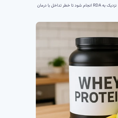
مگر به تجویز پزشک. انتخاب مولتی‌ویتامین باید بر اساس ترکیب متوازن و نزدیک به RDA انجام شود تا خطر تداخل با درمان