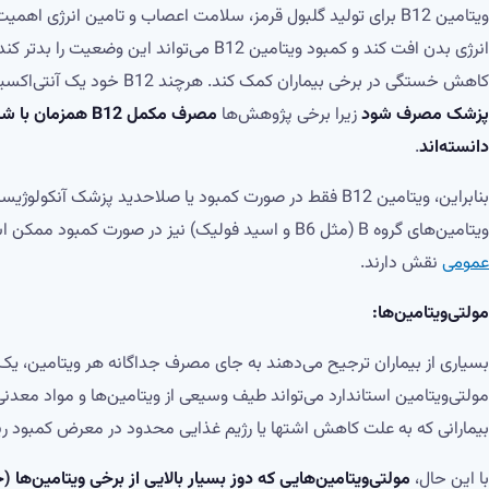
ویتامین B12 برای تولید گلبول قرمز، سلامت اعصاب و تامین انرژ
کاهش خستگی در برخی بیماران کمک کند. هرچند B12 خود یک آنتی‌اکسیدان قوی محسوب نمی‌شود، اما
پزشک مصرف شود
زیرا برخی پژوهش‌ها
مصرف مکمل B12 هم
دانسته‌اند
.
بنابراین، ویتامین B12 فقط در صورت کمبود یا صلاحدید پزشک آ
ویتامین‌های گروه B (مثل B6 و اسید فولیک) نیز در صورت کمبود ممکن است تجویز شوند چون در خون‌سازی و
عمومی
نقش دارند.
مولتی‌ویتامین‌ها:
بسیاری از بیماران ترجیح می‌دهند به جای مصرف جداگانه هر ویتامین، یک 
مولتی‌ویتامین استاندارد می‌تواند طیف وسیعی از ویتامین‌ها و مواد معدنی ض
بیمارانی که به علت کاهش اشتها یا رژیم غذایی محدود در معرض کمبود 
با این حال،
مولتی‌ویتامین‌هایی که دوز بسیار بالایی از برخی ویتامین‌ها 