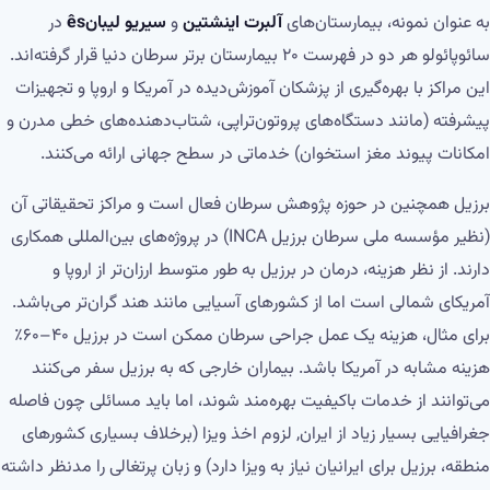
به عنوان نمونه، بیمارستان‌های
آلبرت اینشتین
و
سیریو لیبانês
در
سائوپائولو هر دو در فهرست ۲۰ بیمارستان برتر سرطان دنیا قرار گرفته‌اند.
این مراکز با بهره‌گیری از پزشکان آموزش‌دیده در آمریکا و اروپا و تجهیزات
پیشرفته (مانند دستگاه‌های پروتون‌تراپی، شتاب‌دهنده‌های خطی مدرن و
امکانات پیوند مغز استخوان) خدماتی در سطح جهانی ارائه می‌کنند.
برزیل همچنین در حوزه پژوهش سرطان فعال است و مراکز تحقیقاتی آن
(نظیر مؤسسه ملی سرطان برزیل INCA) در پروژه‌های بین‌المللی همکاری
دارند. از نظر هزینه، درمان در برزیل به طور متوسط ارزان‌تر از اروپا و
آمریکای شمالی است اما از کشورهای آسیایی مانند هند گران‌تر می‌باشد.
برای مثال، هزینه یک عمل جراحی سرطان ممکن است در برزیل ۴۰–۶۰٪
هزینه مشابه در آمریکا باشد. بیماران خارجی که به برزیل سفر می‌کنند
می‌توانند از خدمات باکیفیت بهره‌مند شوند، اما باید مسائلی چون فاصله
جغرافیایی بسیار زیاد از ایران, لزوم اخذ ویزا (برخلاف بسیاری کشورهای
منطقه، برزیل برای ایرانیان نیاز به ویزا دارد) و زبان پرتغالی را مدنظر داشته